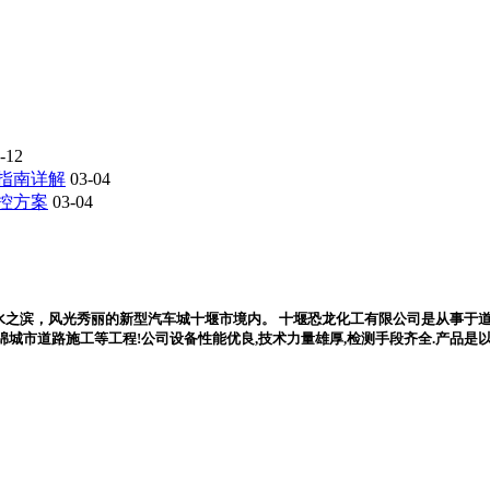
-12
指南详解
03-04
控方案
03-04
水之滨，风光秀丽的新型汽车城十堰市境内。 十堰恐龙化工有限公司是从事于道路
,海绵城市道路施工等工程!公司设备性能优良,技术力量雄厚,检测手段齐全.产