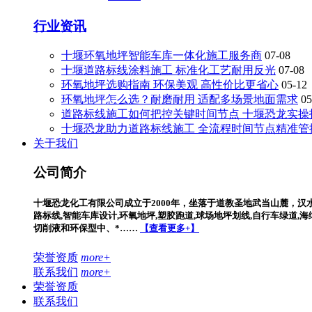
行业资讯
十堰环氧地坪智能车库一体化施工服务商
07-08
十堰道路标线涂料施工 标准化工艺耐用反光
07-08
环氧地坪选购指南 环保美观 高性价比更省心
05-12
环氧地坪怎么选？耐磨耐用 适配多场景地面需求
05
道路标线施工如何把控关键时间节点 十堰恐龙实操
十堰恐龙助力道路标线施工 全流程时间节点精准管
关于我们
公司简介
十堰恐龙化工有限公司成立于2000年，坐落于道教圣地武当山麓，汉
路标线,智能车库设计,环氧地坪,塑胶跑道,球场地坪划线,自行车绿道
切削液和环保型中、*……
【查看更多+】
荣誉资质
more+
联系我们
more+
荣誉资质
联系我们