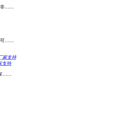
非……
可……
家支持
家……