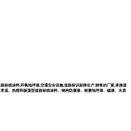
标线涂料,环氧地坪漆,交通安全设施,道路标识标牌生产,销售的厂家,承接道
品是以常温、热熔和振荡型道路标线涂料、钢构防腐漆、耐磨地坪漆、磁漆、水质