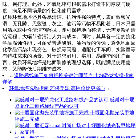
味、易打理。此外，环氧地坪可根据需求打造不同厚度与硬
度，满足不同场景的个性化使用需求。
优质环氧地坪还具备易清洁、抗污性强的特点，表面致密光
滑，无孔隙、无裂缝，灰尘、油污等污物不易附着，日常只需
用清水或中性清洁剂擦拭，即可保持地面整洁，无需复杂的清
洁流程，大幅节省清洁人力与成本。同时，其具备一定的抗化
学品腐蚀性能，可耐受普通酸碱、油污等的侵蚀，避免地面因
化学品污染出现变色、破损等问题，适配化工车间、实验室等
有特殊需求的场景。对于追求耐用、实用、易维护的用户而
言，优质环氧地坪是地面装修的理想选择，既能满足使用需
求，又能降低后期维护成本。
←
道路标线施工如何把控关键时间节点 十堰恐龙实操指南
详解
环氧地坪选购指南 环保美观 高性价比更省心
→
感谢对十堰
恐龙化工道路标线产品的认可
十堰固化抛光装甲地
坪施工完成