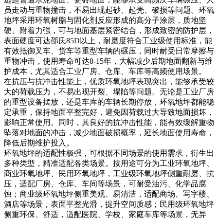
员走动与重物撞击，不易出现起砂、起壳、破损等问题。环氧
地坪采用环氧树脂与固化剂反应形成的高分子涂层，质地坚
硬、附着力强，可与地面基层紧密结合，形成致密的防护层，
表面硬度可达邵氏85D以上，耐磨度符合工业级使用标准，能
有效抵御叉车、货车等重型车辆的碾压，同时耐受日常摩擦与
重物冲击，使用寿命可达8-15年，大幅减少后期地面翻新与维
护成本，尤其适合工业厂房、仓库、车库等高频使用场景。
在抗压与抗冲击性能上，优质环氧地坪表现突出，能够承受较
大的荷载压力，不易出现开裂、塌陷等问题。无论是工业厂房
的重型设备摆放，还是车库的车辆长期停放，环氧地坪都能稳
定承重，保持地面平整完好，避免因荷载过大导致地面损坏，
影响正常使用。同时，其良好的抗冲击性能，能有效缓解重物
坠落对地面的冲击，减少地面破损概率，延长地面使用寿命，
降低后期维护投入。
环氧地坪的适配性极强，可根据不同场景的使用需求，衍生出
多种类型，精准适配各类场景。按用途可分为工业环氧地坪、
商业环氧地坪、民用环氧地坪，工业级环氧地坪侧重耐磨、抗
压，适配厂房、仓库、车间等场景，可耐受油污、化学品腐
蚀；商业级环氧地坪侧重美观、易清洁，适配商场、写字楼、
酒店等场景，表面平整光滑，提升空间质感；民用级环氧地坪
侧重环保、舒适，适配医院、学校、家庭车库等场景，无异