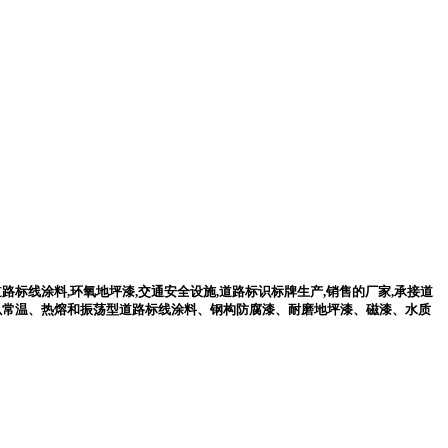
标线涂料,环氧地坪漆,交通安全设施,道路标识标牌生产,销售的厂家,承接道
品是以常温、热熔和振荡型道路标线涂料、钢构防腐漆、耐磨地坪漆、磁漆、水质