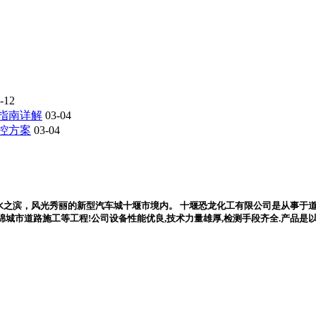
-12
指南详解
03-04
控方案
03-04
水之滨，风光秀丽的新型汽车城十堰市境内。 十堰恐龙化工有限公司是从事于道路
,海绵城市道路施工等工程!公司设备性能优良,技术力量雄厚,检测手段齐全.产