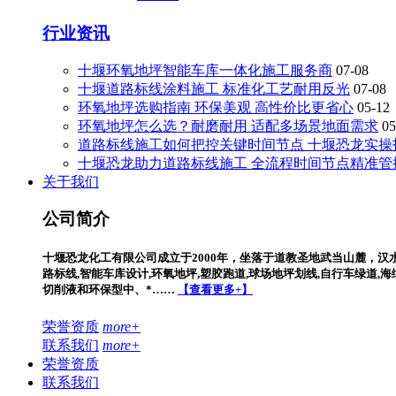
行业资讯
十堰环氧地坪智能车库一体化施工服务商
07-08
十堰道路标线涂料施工 标准化工艺耐用反光
07-08
环氧地坪选购指南 环保美观 高性价比更省心
05-12
环氧地坪怎么选？耐磨耐用 适配多场景地面需求
05
道路标线施工如何把控关键时间节点 十堰恐龙实操
十堰恐龙助力道路标线施工 全流程时间节点精准管
关于我们
公司简介
十堰恐龙化工有限公司成立于2000年，坐落于道教圣地武当山麓，汉
路标线,智能车库设计,环氧地坪,塑胶跑道,球场地坪划线,自行车绿道
切削液和环保型中、*……
【查看更多+】
荣誉资质
more+
联系我们
more+
荣誉资质
联系我们