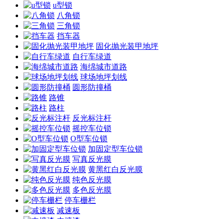
u型锁
八角锁
三角锁
挡车器
固化抛光装甲地坪
自行车绿道
海绵城市道路
球场地坪划线
圆形防撞桶
路锥
路柱
反光标注杆
摇控车位锁
O型车位锁
加固定型车位锁
写真反光膜
黄黑红白反光膜
纯色反光膜
多色反光膜
停车栅栏
减速板