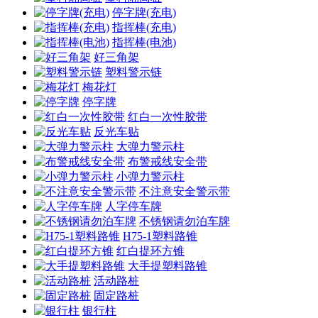
停字牌(充电)
指挥棒(充电)
指挥棒(电池)
好三角架
塑料警示链
梅花灯
停字牌
红白一次性胶带
反光车贴
大弹力警示柱
布警戒线安全带
小弹力警示柱
不注意安全警示带
人字停车牌
不锈钢请勿泊车牌
H75-1塑料路锥
红白提环方锥
大手提塑料路锥
活动路桩
固定路桩
银行柱