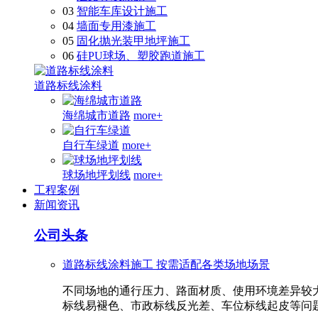
03
智能车库设计施工
04
墙面专用漆施工
05
固化抛光装甲地坪施工
06
硅PU球场、塑胶跑道施工
道路标线涂料
海绵城市道路
more+
自行车绿道
more+
球场地坪划线
more+
工程案例
新闻资讯
公司头条
道路标线涂料施工 按需适配各类场地场景
不同场地的通行压力、路面材质、使用环境差异较
标线易褪色、市政标线反光差、车位标线起皮等问