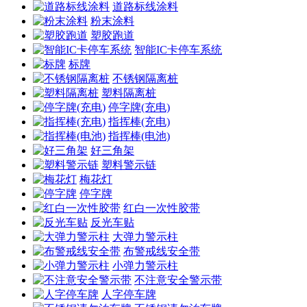
道路标线涂料
粉末涂料
塑胶跑道
智能IC卡停车系统
标牌
不锈钢隔离桩
塑料隔离桩
停字牌(充电)
指挥棒(充电)
指挥棒(电池)
好三角架
塑料警示链
梅花灯
停字牌
红白一次性胶带
反光车贴
大弹力警示柱
布警戒线安全带
小弹力警示柱
不注意安全警示带
人字停车牌