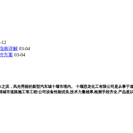
-12
指南详解
03-04
控方案
03-04
水之滨，风光秀丽的新型汽车城十堰市境内。 十堰恐龙化工有限公司是从事于道路
,海绵城市道路施工等工程!公司设备性能优良,技术力量雄厚,检测手段齐全.产