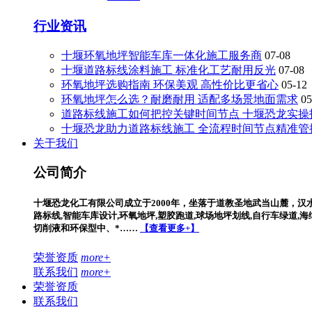
行业资讯
十堰环氧地坪智能车库一体化施工服务商
07-08
十堰道路标线涂料施工 标准化工艺耐用反光
07-08
环氧地坪选购指南 环保美观 高性价比更省心
05-12
环氧地坪怎么选？耐磨耐用 适配多场景地面需求
05
道路标线施工如何把控关键时间节点 十堰恐龙实操
十堰恐龙助力道路标线施工 全流程时间节点精准管
关于我们
公司简介
十堰恐龙化工有限公司成立于2000年，坐落于道教圣地武当山麓，汉
路标线,智能车库设计,环氧地坪,塑胶跑道,球场地坪划线,自行车绿道
切削液和环保型中、*……
【查看更多+】
荣誉资质
more+
联系我们
more+
荣誉资质
联系我们