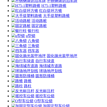
不锈钢请勿泊车牌
H75-1塑料路锥
红白提环方锥
大手提塑料路锥
活动路桩
固定路桩
银行柱
u型锁
八角锁
三角锁
挡车器
固化抛光装甲地坪
自行车绿道
海绵城市道路
球场地坪划线
圆形防撞桶
路锥
路柱
反光标注杆
摇控车位锁
O型车位锁
加固定型车位锁