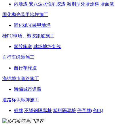
内墙漆
安八达水性乳胶漆
溶剂型外墙涂料
墙面漆
固化抛光装甲地坪施工
固化抛光装甲地坪
硅PU球场、塑胶跑道施工
塑胶跑道
球场地坪划线
自行车绿道施工
自行车绿道
海绵城市道路施工
海绵城市道路
道路标识标牌施工
标牌
不锈钢隔离桩
塑料隔离桩
停字牌(充电)
热门推荐