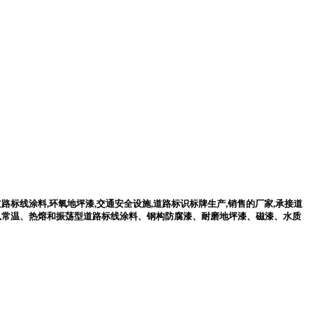
标线涂料,环氧地坪漆,交通安全设施,道路标识标牌生产,销售的厂家,承接道
品是以常温、热熔和振荡型道路标线涂料、钢构防腐漆、耐磨地坪漆、磁漆、水质