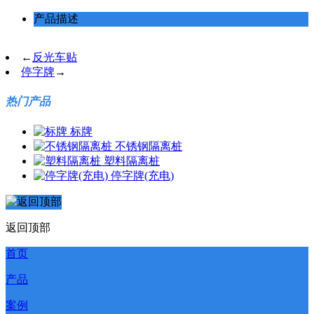
产品描述
←
反光车贴
停字牌
→
热门产品
标牌
不锈钢隔离桩
塑料隔离桩
停字牌(充电)
返回顶部
首页
产品
案例