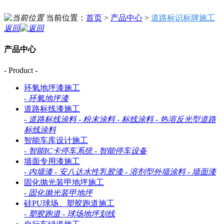
当前位置：
首页
>
产品中心
>
道路标识标牌施工
返回
产品中心
- Product -
环氧地坪漆施工
-
环氧地坪漆
道路标线漆施工
-
道路标线涂料
-
粉末涂料
-
标线涂料
-
热溶反光型道路
标线涂料
智能车库设计施工
-
智能IC卡停车系统
-
智能停车设备
墙面专用漆施工
-
内墙漆
-
安八达水性乳胶漆
-
溶剂型外墙涂料
-
墙面漆
固化抛光装甲地坪施工
-
固化抛光装甲地坪
硅PU球场、塑胶跑道施工
-
塑胶跑道
-
球场地坪划线