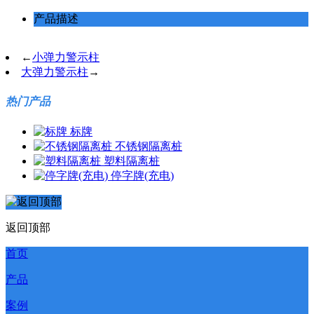
产品描述
←
小弹力警示柱
大弹力警示柱
→
热门产品
标牌
不锈钢隔离桩
塑料隔离桩
停字牌(充电)
返回顶部
首页
产品
案例