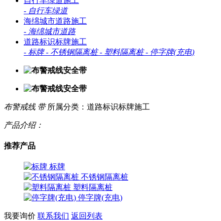
自行车绿道施工
-
自行车绿道
海绵城市道路施工
-
海绵城市道路
道路标识标牌施工
-
标牌
-
不锈钢隔离桩
-
塑料隔离桩
-
停字牌(充电)
布警戒线 带
所属分类：道路标识标牌施工
产品介绍：
推荐产品
标牌
不锈钢隔离桩
塑料隔离桩
停字牌(充电)
我要询价
联系我们
返回列表