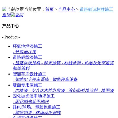
当前位置：
首页
>
产品中心
>
道路标识标牌施工
返回
产品中心
- Product -
环氧地坪漆施工
-
环氧地坪漆
道路标线漆施工
-
道路标线涂料
-
粉末涂料
-
标线涂料
-
热溶反光型道路
标线涂料
智能车库设计施工
-
智能IC卡停车系统
-
智能停车设备
墙面专用漆施工
-
内墙漆
-
安八达水性乳胶漆
-
溶剂型外墙涂料
-
墙面漆
固化抛光装甲地坪施工
-
固化抛光装甲地坪
硅PU球场、塑胶跑道施工
-
塑胶跑道
-
球场地坪划线