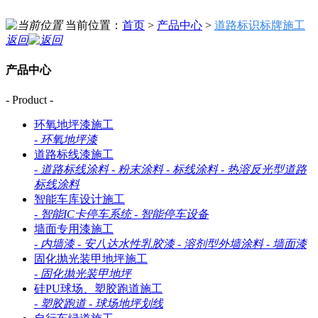
当前位置：
首页
>
产品中心
>
道路标识标牌施工
返回
产品中心
- Product -
环氧地坪漆施工
-
环氧地坪漆
道路标线漆施工
-
道路标线涂料
-
粉末涂料
-
标线涂料
-
热溶反光型道路
标线涂料
智能车库设计施工
-
智能IC卡停车系统
-
智能停车设备
墙面专用漆施工
-
内墙漆
-
安八达水性乳胶漆
-
溶剂型外墙涂料
-
墙面漆
固化抛光装甲地坪施工
-
固化抛光装甲地坪
硅PU球场、塑胶跑道施工
-
塑胶跑道
-
球场地坪划线