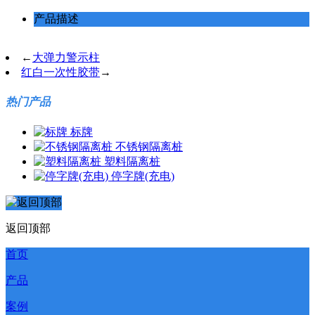
产品描述
←
大弹力警示柱
红白一次性胶带
→
热门产品
标牌
不锈钢隔离桩
塑料隔离桩
停字牌(充电)
返回顶部
首页
产品
案例